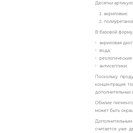
Десятки артикуло
акриловые;
полиуретано
В базовой формул
акриловая дисп
вода;
реологические
антисептики.
Поскольку проду
концентрация то
дополнительных 
Обилие пигменто
может быть окра
Дополнительным 
считается уже 