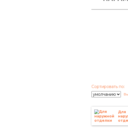
Сортировать по:
Вы
Для
нару
отд