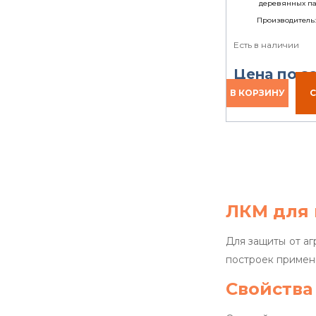
деревянных п
Производитель
Есть в наличии
Цена по з
ЛКМ для 
Для защиты от а
построек применя
Свойства