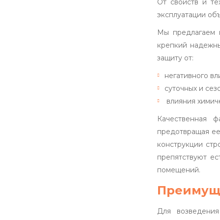
От свойств и те
эксплуатации объ
Мы предлагаем к
крепкий надежны
защиту от:
негативного вл
суточных и се
влияния химич
Качественная ф
предотвращая ее
конструкции стр
препятствуют ес
помещений.
Преимуще
Для возведения