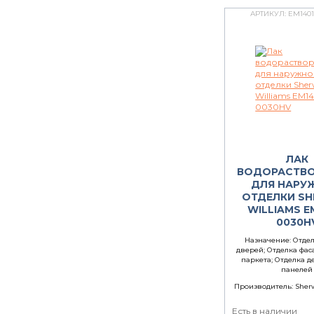
АРТИКУЛ:
EM1401
ЛАК
ВОДОРАСТВ
ДЛЯ НАРУ
ОТДЕЛКИ SH
WILLIAMS E
0030H
Назначение:
Отдел
дверей; Отделка фас
паркета; Отделка 
панелей
Производитель:
Sherw
Есть в наличии