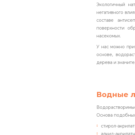
Экологичный на
негативного вли
составе антисе
поверхности об
насекомых.
У нас можно при
основе, водорас
дерева и значит
Водные л
Водорастворимы
Основа подобных 
стирол-акрилат
алкид-акрилатн