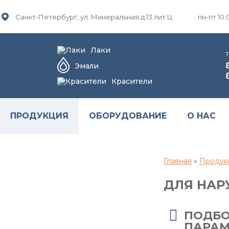
Санкт-Петербург, ул. Минеральная д.13 лит Ц
пн-пт 10:
Лаки
Эмали
Красители
ПРОДУКЦИЯ
ОБОРУДОВАНИЕ
О НАС
Главная
»
Продук
ДЛЯ НАР
ПОДБО
ПАРАМ