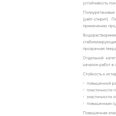
устойчивость пок
Полиуретановые 
(уайт-спирит).
применению прод
Водорастворимая
стабилизирующим
прозрачная тверд
Отдельной кате
началом работ в 
Стойкость к ист
повышенной ра
пластичности п
эластичности 
повышенным су
Повышенная элас