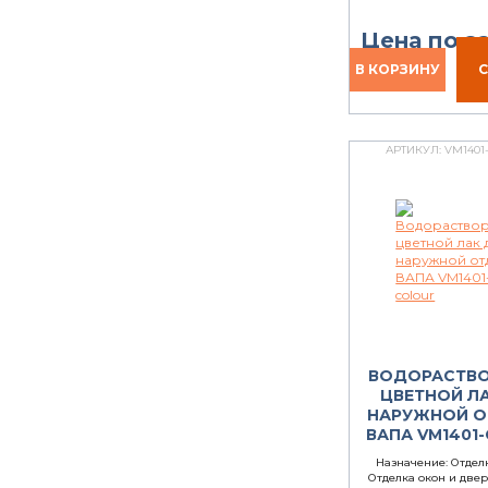
Цена по з
АРТИКУЛ:
VM1401
ВОДОРАСТВ
ЦВЕТНОЙ Л
НАРУЖНОЙ О
ВАПА VM1401
Назначение:
Отделк
Отделка окон и двер