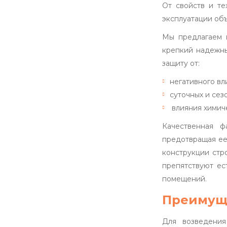
От свойств и те
эксплуатации объ
Мы предлагаем к
крепкий надежны
защиту от:
негативного вл
суточных и се
влияния химич
Качественная ф
предотвращая ее
конструкции стр
препятствуют ес
помещений.
Преимуще
Для возведения