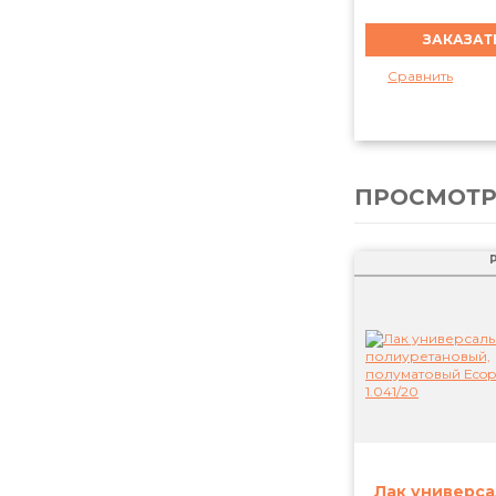
Сравнить
ПРОСМОТР
P
Лак универс