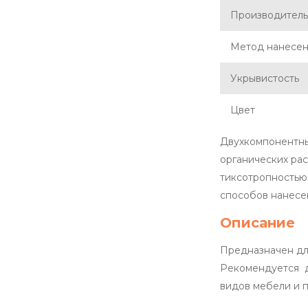
Производитель
Метод нанесе
Укрывистость
Цвет
Двухкомпонентны
органических ра
тиксотропностью
способов нанесе
Описание
Предназначен дл
Рекомендуется д
видов мебели и п