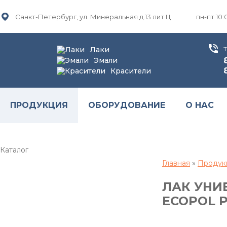
Санкт-Петербург, ул. Минеральная д.13 лит Ц
пн-пт 10:
Лаки
Эмали
Красители
ПРОДУКЦИЯ
ОБОРУДОВАНИЕ
О НАС
Каталог
Главная
»
Продук
ЛАК УНИ
ECOPOL PU