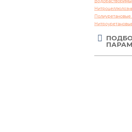
Водорастворимы
Нитроцеллюлозн
Полиуретановые 
Нитроуретановые
ПОДБО
ПАРАМ