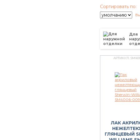
Сортировать по:
Вы
Для
нару
отд
АРТИКУЛ:
SM400
ЛАК АКРИ
НЕЖЕЛТЕ
ГЛЯНЦЕВЫЙ S
WILLIAMS S