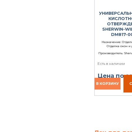
УНИВЕРСАЛЬ
КИСЛОТН
ОТВЕРЖД
SHERWIN-WI
DM817-0
Назначение:
Отделк
Отделка окон и
Производитель:
Sherw
Есть в наличии
Цена по з