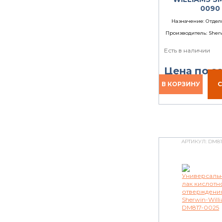
0090
Назначение:
Отдел
Производитель:
Sherw
Есть в наличии
Цена по з
АРТИКУЛ:
DM81