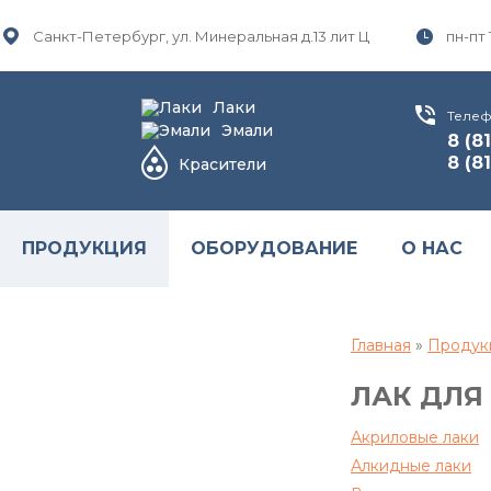
Санкт-Петербург, ул. Минеральная д.13 лит Ц
пн-пт 
Лаки
Телеф
Эмали
8 (8
8 (8
Красители
ПРОДУКЦИЯ
ОБОРУДОВАНИЕ
О НАС
Главная
»
Продук
ЛАК ДЛЯ
Акриловые лаки
Алкидные лаки